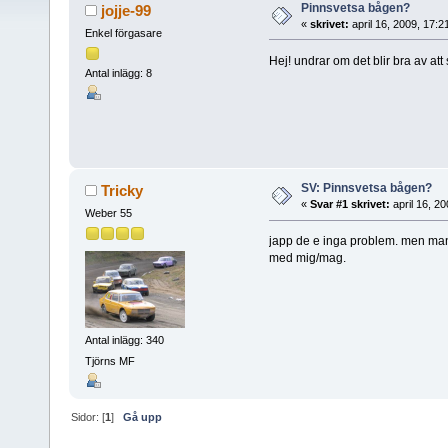
Pinnsvetsa bågen?
jojje-99
«
skrivet:
april 16, 2009, 17:
Enkel förgasare
Hej! undrar om det blir bra av at
Antal inlägg: 8
SV: Pinnsvetsa bågen?
Tricky
«
Svar #1 skrivet:
april 16, 2
Weber 55
japp de e inga problem. men ma
med mig/mag.
Antal inlägg: 340
Tjörns MF
Sidor: [
1
]
Gå upp