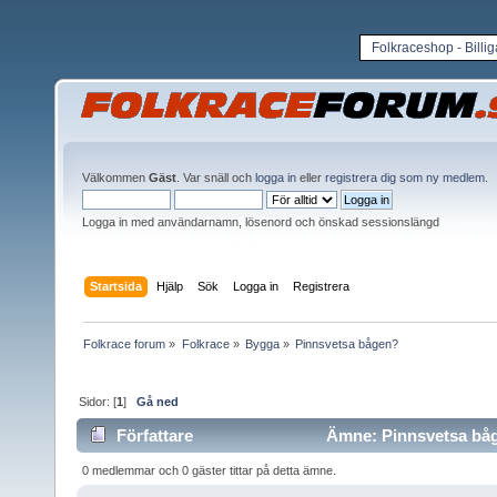
Folkraceshop - Billi
Välkommen
Gäst
. Var snäll och
logga in
eller
registrera dig som ny medlem
.
Logga in med användarnamn, lösenord och önskad sessionslängd
Startsida
Hjälp
Sök
Logga in
Registrera
Folkrace forum
»
Folkrace
»
Bygga
»
Pinnsvetsa bågen?
Sidor: [
1
]
Gå ned
Författare
Ämne: Pinnsvetsa båg
0 medlemmar och 0 gäster tittar på detta ämne.