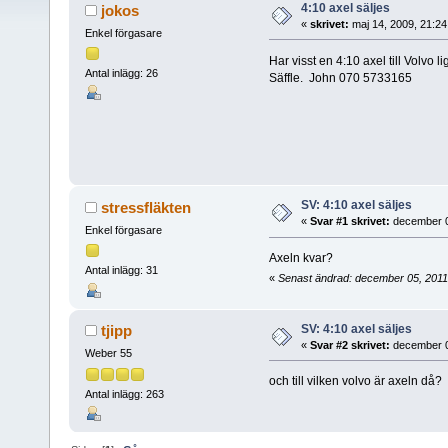
4:10 axel säljes
jokos
«
skrivet:
maj 14, 2009, 21:2
Enkel förgasare
Har visst en 4:10 axel till Volvo 
Antal inlägg: 26
Säffle. John 070 5733165
SV: 4:10 axel säljes
stressfläkten
«
Svar #1 skrivet:
december 0
Enkel förgasare
Axeln kvar?
Antal inlägg: 31
«
Senast ändrad: december 05, 2011,
SV: 4:10 axel säljes
tjipp
«
Svar #2 skrivet:
december 0
Weber 55
och till vilken volvo är axeln då?
Antal inlägg: 263