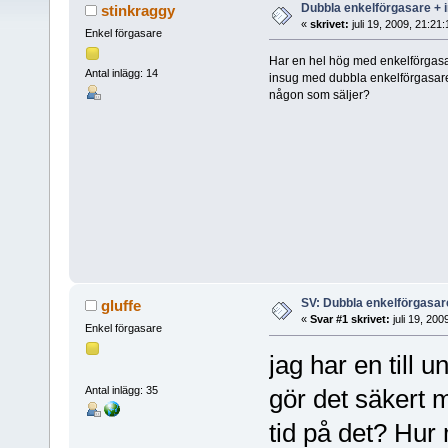
Dubbla enkelförgasare + 
stinkraggy
«
skrivet:
juli 19, 2009, 21:21
Enkel förgasare
Har en hel hög med enkelförgasar
Antal inlägg: 14
insug med dubbla enkelförgasare p
någon som säljer?
SV: Dubbla enkelförgasar
gluffe
«
Svar #1 skrivet:
juli 19, 20
Enkel förgasare
jag har en till
Antal inlägg: 35
gör det säkert m
tid på det? Hur