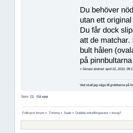
Du behöver nödv
utan ett origina
Du får dock sli
att de matchar. 
bult hålen (ova
på pinnbultarna 
«
Senast ändrad: april 16, 2010, 08
Vad skall jag säga till grabbarna på f
Sidor: [
1
]
Gå upp
Folkrace forum
»
Trimma
»
Saab
»
Dubbla enkelförgasare + insug?