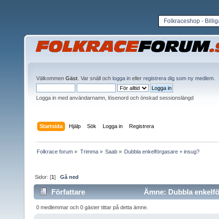
Folkraceshop - Billi
Välkommen
Gäst
. Var snäll och
logga in
eller
registrera dig som ny medlem
.
Logga in med användarnamn, lösenord och önskad sessionslängd
Startsida
Hjälp
Sök
Logga in
Registrera
Folkrace forum
»
Trimma
»
Saab
»
Dubbla enkelförgasare + insug?
Sidor: [
1
]
Gå ned
Författare
Ämne: Dubbla enkelför
0 medlemmar och 0 gäster tittar på detta ämne.