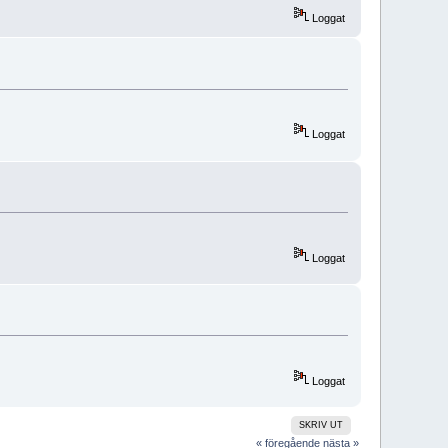
Loggat
Loggat
Loggat
Loggat
SKRIV UT
« föregående
nästa »