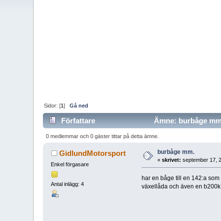
Sidor: [
1
]
Gå ned
Författare
Ämne: burbåge mm. 
0 medlemmar och 0 gäster tittar på detta ämne.
burbåge mm.
GidlundMotorsport
«
skrivet:
september 17, 2
Enkel förgasare
har en båge till en 142:a som 
Antal inlägg: 4
växellåda och även en b200k 