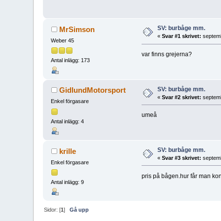
SV: burbåge mm.
MrSimson
«
Svar #1 skrivet:
septemb
Weber 45
var finns grejerna?
Antal inlägg: 173
SV: burbåge mm.
GidlundMotorsport
«
Svar #2 skrivet:
septemb
Enkel förgasare
umeå
Antal inlägg: 4
SV: burbåge mm.
krille
«
Svar #3 skrivet:
septemb
Enkel förgasare
pris på bågen.hur får man kon
Antal inlägg: 9
Sidor: [
1
]
Gå upp