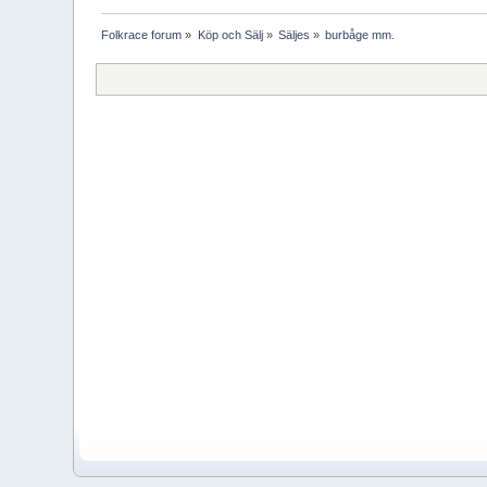
Folkrace forum
»
Köp och Sälj
»
Säljes
»
burbåge mm.