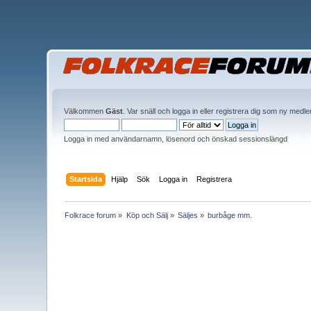
Välkommen
Gäst
. Var snäll och
logga in
eller
registrera dig som ny medl
Logga in med användarnamn, lösenord och önskad sessionslängd
Startsida
Hjälp
Sök
Logga in
Registrera
Folkrace forum
»
Köp och Sälj
»
Säljes
»
burbåge mm.