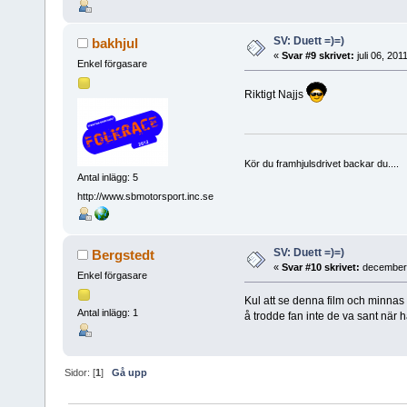
SV: Duett =)=)
bakhjul
«
Svar #9 skrivet:
juli 06, 201
Enkel förgasare
Riktigt Najjs
Kör du framhjulsdrivet backar du....
Antal inlägg: 5
http://www.sbmotorsport.inc.se
SV: Duett =)=)
Bergstedt
«
Svar #10 skrivet:
december 
Enkel förgasare
Kul att se denna film och minnas
Antal inlägg: 1
å trodde fan inte de va sant när
Sidor: [
1
]
Gå upp