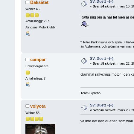
SV: Duett =)=)
Baksätet
«
Svar #4 skrivet:
mars 10, 2
Weber 45
Rätta mig om ja har fel men är d
Antal inlägg: 227
Alingsås Motorklubb.
"Hellre Parkinsons och spilla ut halv
än Alzheimers och glömma var man st
SV: Duett =)=)
campar
«
Svar #5 skrivet:
mars 22, 2
Enkel förgasare
Gammal rallycross motor i den k
Antal inlägg: 7
Team Gyllebo
SV: Duett =)=)
volyota
«
Svar #6 skrivet:
mars 23, 2
Weber 55
va inte det den duetten som wal