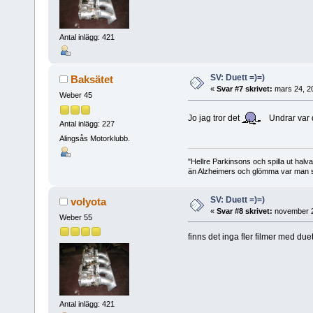
Antal inlägg: 421
SV: Duett =)=)
Baksätet
«
Svar #7 skrivet:
mars 24, 2
Weber 45
Jo jag tror det
Undrar var d
Antal inlägg: 227
Alingsås Motorklubb.
"Hellre Parkinsons och spilla ut halv
än Alzheimers och glömma var man st
SV: Duett =)=)
volyota
«
Svar #8 skrivet:
november 2
Weber 55
finns det inga fler filmer med du
Antal inlägg: 421