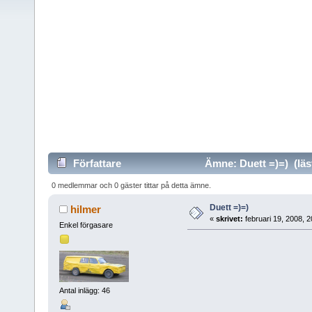
Författare
Ämne: Duett =)=) (läs
0 medlemmar och 0 gäster tittar på detta ämne.
Duett =)=)
hilmer
«
skrivet:
februari 19, 2008, 
Enkel förgasare
Antal inlägg: 46