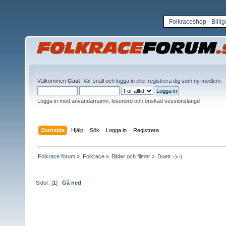
Folkraceshop - Billi
Välkommen
Gäst
. Var snäll och
logga in
eller
registrera dig som ny medlem
.
Logga in med användarnamn, lösenord och önskad sessionslängd
Startsida
Hjälp
Sök
Logga in
Registrera
Folkrace forum
»
Folkrace
»
Bilder och filmer
»
Duett =)=)
Sidor: [
1
]
Gå ned