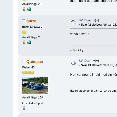
Ingen dålig upphämtning de inte!
Antal inlägg: 28
SV: Duett =)=)
gurra
«
Svar #2 skrivet:
februari 23
Enkel förgasare
volvo power!!
Antal inlägg: 7
volvo 4 lajf
SV: Duett =)=)
Quimpan
«
Svar #3 skrivet:
mars 10, 2
Weber 45
Han var nog rätt nöjd med sin körni
Bättre att be om ursäkt än att be om l
Antal inlägg: 159
Opel Astra Sport