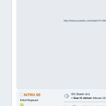
http://www.youtube.com/watch?v=
SV: Duett =)=)
NiTRO.SE
«
Svar #1 skrivet:
februari 19
Enkel förgasare