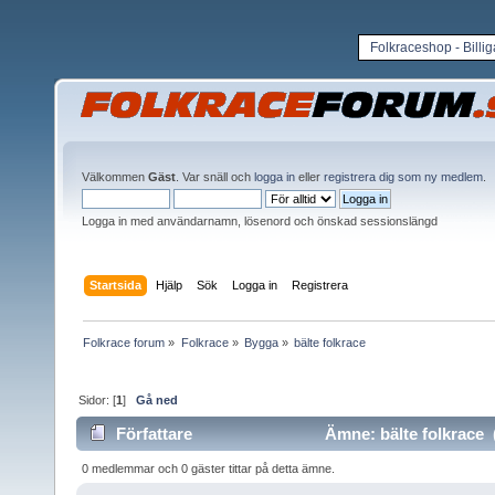
Folkraceshop - Billi
Välkommen
Gäst
. Var snäll och
logga in
eller
registrera dig som ny medlem
.
Logga in med användarnamn, lösenord och önskad sessionslängd
Startsida
Hjälp
Sök
Logga in
Registrera
Folkrace forum
»
Folkrace
»
Bygga
»
bälte folkrace
Sidor: [
1
]
Gå ned
Författare
Ämne: bälte folkrace 
0 medlemmar och 0 gäster tittar på detta ämne.