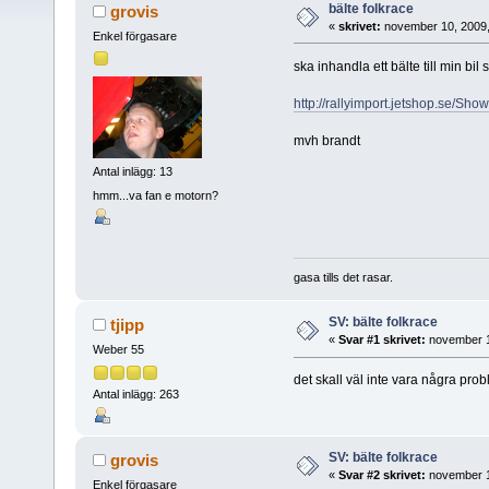
bälte folkrace
grovis
«
skrivet:
november 10, 2009,
Enkel förgasare
ska inhandla ett bälte till min b
http://rallyimport.jetshop.se/S
mvh brandt
Antal inlägg: 13
hmm...va fan e motorn?
gasa tills det rasar.
SV: bälte folkrace
tjipp
«
Svar #1 skrivet:
november 1
Weber 55
det skall väl inte vara några prob
Antal inlägg: 263
SV: bälte folkrace
grovis
«
Svar #2 skrivet:
november 1
Enkel förgasare