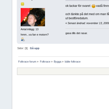
ok tackar för svaret
vadå finn
och tänkte på det med om man får
ut bestföredatum.
«
Senast ändrad: november 13, 2009
Antal inlägg: 13
gasa tills det rasar.
hmm...va fan e motorn?
Sidor: [
1
]
Gå upp
Folkrace forum
»
Folkrace
»
Bygga
»
bälte folkrace