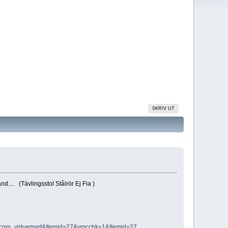
SKRIV UT
d.... (Tävlingsstol Stålrör Ej Fia )
=com_virtuemart&Itemid=27&vmcchk=1&Itemid=27