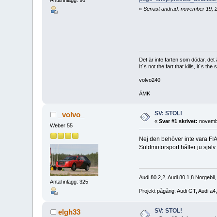
Antal inlägg: 96
«
Senast ändrad: november 19, 2
Det är inte farten som dödar, det 
It´s not the fart that kills, it´s the 
volvo240
ÄMK
SV: STOL!
_volvo_
«
Svar #1 skrivet:
novembe
Weber 55
Nej den behöver inte vara FIA
Suldmotorsport håller ju själ
Audi 80 2,2, Audi 80 1,8 Norgebil,
Antal inlägg: 325
Projekt pågång: Audi GT, Audi a4
SV: STOL!
elgh33