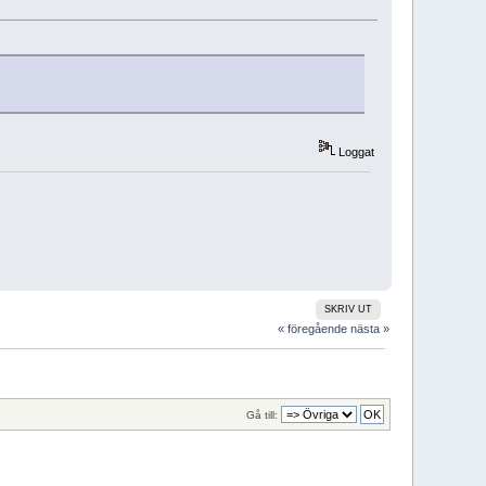
Loggat
SKRIV UT
« föregående
nästa »
Gå till: