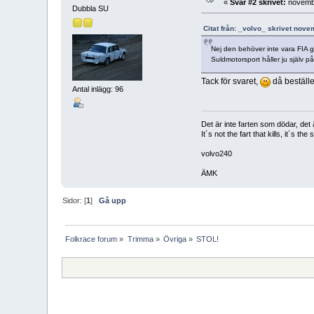
«
Svar #2 skrivet:
novembe
Dubbla SU
Citat från: _volvo_ skrivet nov
Nej den behöver inte vara FIA g
Suldmotorsport håller ju själv 
Tack för svaret,
då beställe
Antal inlägg: 96
Det är inte farten som dödar, det 
It´s not the fart that kills, it´s the 
volvo240
ÄMK
Sidor: [
1
]
Gå upp
Folkrace forum
»
Trimma
»
Övriga
»
STOL!