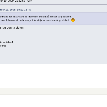
r 19, 2009, 21:52:52 PM »
ember 19, 2009, 18:12:32 PM
odkänd för att användas i folkrace, stolen på länken är godkänd.
på med folkrace så de borde ju inte sälja en som inte är godkänd.
r jag denna stolen
är smällen!!
smell!!