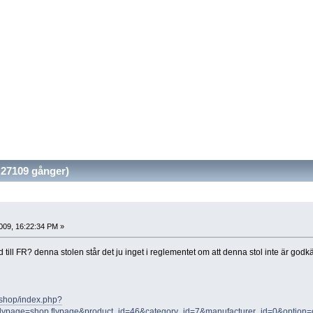
27109 gånger)
009, 16:22:34 PM »
till FR? denna stolen står det ju inget i reglementet om att denna stol inte är godkän
bshop/index.php?
flypage=shop.flypage&product_id=46&category_id=7&manufacturer_id=0&option