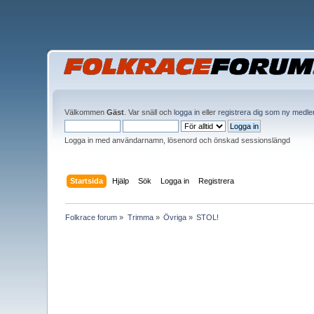
Välkommen
Gäst
. Var snäll och
logga in
eller
registrera dig som ny medl
Logga in med användarnamn, lösenord och önskad sessionslängd
Startsida
Hjälp
Sök
Logga in
Registrera
Folkrace forum
»
Trimma
»
Övriga
»
STOL!