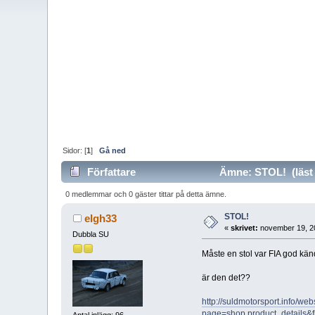
Sidor: [
1
]
Gå ned
Författare
Ämne: STOL! (läst 
0 medlemmar och 0 gäster tittar på detta ämne.
STOL!
elgh33
«
skrivet:
november 19, 2
Dubbla SU
Måste en stol var FIA god känd 
är den det??
http://suldmotorsport.info/we
page=shop.product_details&