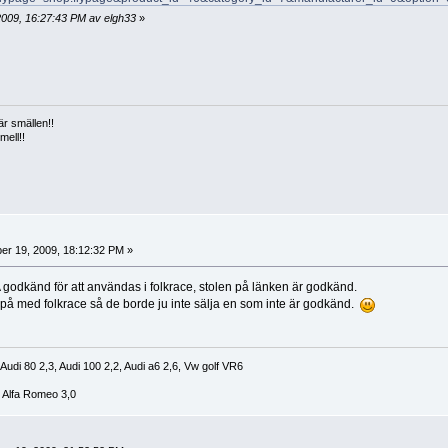
009, 16:27:43 PM av elgh33
»
är smällen!!
smell!!
r 19, 2009, 18:12:32 PM »
 godkänd för att användas i folkrace, stolen på länken är godkänd.
v på med folkrace så de borde ju inte sälja en som inte är godkänd.
 Audi 80 2,3, Audi 100 2,2, Audi a6 2,6, Vw golf VR6
, Alfa Romeo 3,0