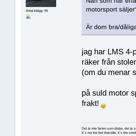
Nån som har erfa
motorsport sälje
Antal inlägg: 96
Är dom bra/dålig
jag har LMS 4-p
räker från stolen
(om du menar 
på suld motor sp
frakt!
Det är inte farten som dödar, det är s
It´s not the fart that kills, it´s the smell