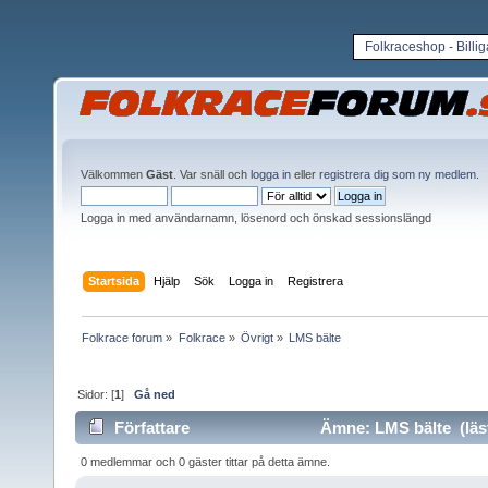
Folkraceshop - Billi
Välkommen
Gäst
. Var snäll och
logga in
eller
registrera dig som ny medlem
.
Logga in med användarnamn, lösenord och önskad sessionslängd
Startsida
Hjälp
Sök
Logga in
Registrera
Folkrace forum
»
Folkrace
»
Övrigt
»
LMS bälte
Sidor: [
1
]
Gå ned
Författare
Ämne: LMS bälte (läs
0 medlemmar och 0 gäster tittar på detta ämne.