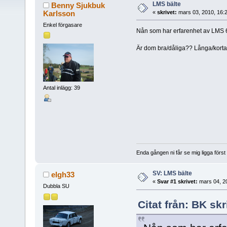
LMS bälte
Benny Sjukbuk
Karlsson
«
skrivet:
mars 03, 2010, 16:
Enkel förgasare
Nån som har erfarenhet av LMS 6
Är dom bra/dåliga?? Långa/korta
Antal inlägg: 39
Enda gången ni får se mig ligga först är
SV: LMS bälte
elgh33
«
Svar #1 skrivet:
mars 04, 2
Dubbla SU
Citat från: BK sk