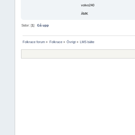
volvo240
ÄMK
Sidor: [
1
]
Gå upp
Folkrace forum
»
Folkrace
»
Övrigt
»
LMS bälte