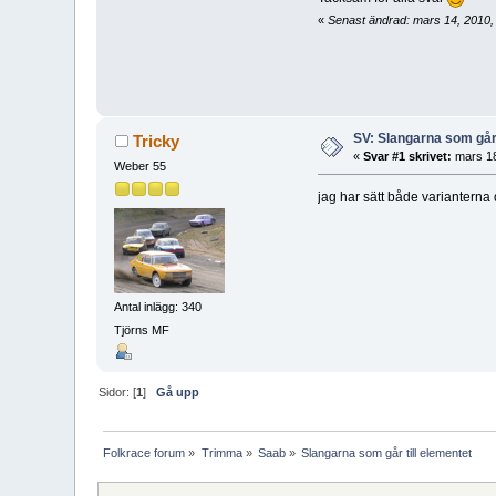
«
Senast ändrad: mars 14, 2010,
SV: Slangarna som går 
Tricky
«
Svar #1 skrivet:
mars 18
Weber 55
jag har sätt både variantern
Antal inlägg: 340
Tjörns MF
Sidor: [
1
]
Gå upp
Folkrace forum
»
Trimma
»
Saab
»
Slangarna som går till elementet 