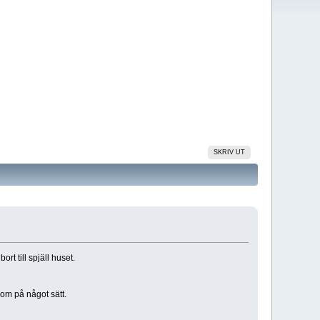
SKRIV UT
t till spjäll huset.
dom på något sätt.