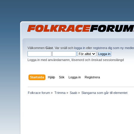
Välkommen
Gäst
. Var snäll och
logga in
eller
registrera dig som ny medl
Logga in med användarnamn, lösenord och önskad sessionslängd
Startsida
Hjälp
Sök
Logga in
Registrera
Folkrace forum
»
Trimma
»
Saab
»
Slangarna som går till elementet 