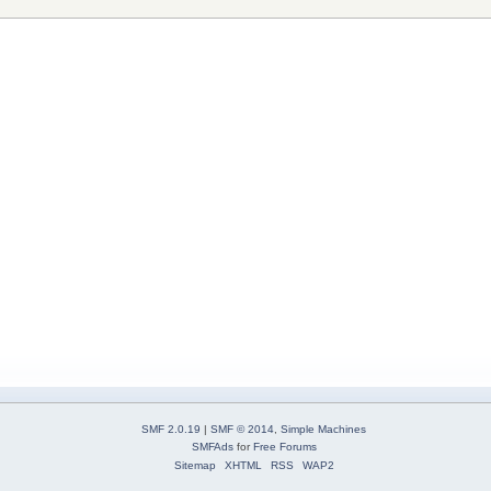
SMF 2.0.19
|
SMF © 2014
,
Simple Machines
SMFAds
for
Free Forums
Sitemap
XHTML
RSS
WAP2