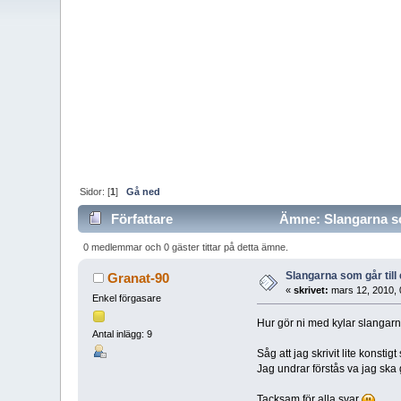
Sidor: [
1
]
Gå ned
Författare
Ämne: Slangarna som
0 medlemmar och 0 gäster tittar på detta ämne.
Slangarna som går till
Granat-90
«
skrivet:
mars 12, 2010, 
Enkel förgasare
Hur gör ni med kylar slangarna
Antal inlägg: 9
Såg att jag skrivit lite konstigt 
Jag undrar förstås va jag ska
Tacksam för alla svar