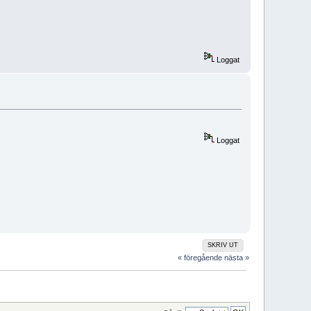
Loggat
Loggat
SKRIV UT
« föregående
nästa »