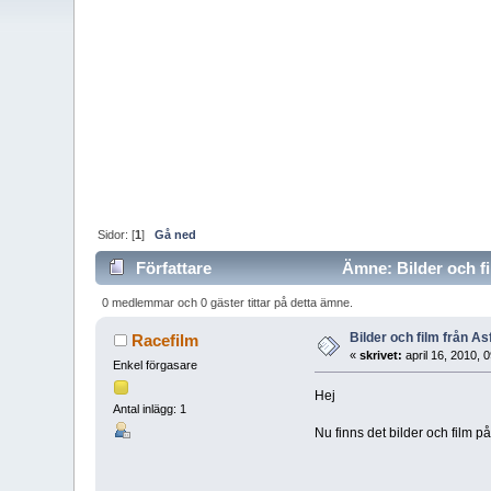
Sidor: [
1
]
Gå ned
Författare
Ämne: Bilder och fi
0 medlemmar och 0 gäster tittar på detta ämne.
Bilder och film från As
Racefilm
«
skrivet:
april 16, 2010, 
Enkel förgasare
Hej
Antal inlägg: 1
Nu finns det bilder och film p