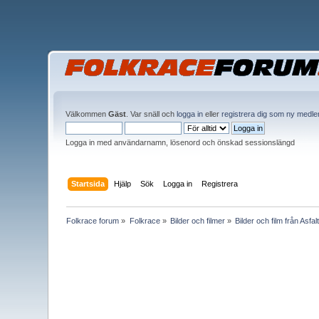
Välkommen
Gäst
. Var snäll och
logga in
eller
registrera dig som ny medl
Logga in med användarnamn, lösenord och önskad sessionslängd
Startsida
Hjälp
Sök
Logga in
Registrera
Folkrace forum
»
Folkrace
»
Bilder och filmer
»
Bilder och film från Asfa