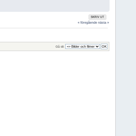
SKRIV UT
« föregående
nästa »
Gå till: