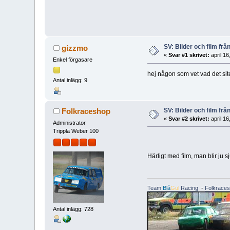
SV: Bilder och film frå
gizzmo
«
Svar #1 skrivet:
april 16
Enkel förgasare
hej någon som vet vad det sit
Antal inlägg: 9
SV: Bilder och film frå
Folkraceshop
«
Svar #2 skrivet:
april 16
Administrator
Trippla Weber 100
Härligt med film, man blir ju 
Team
Blå
Gul
Racing
-
Folkrace
Antal inlägg: 728