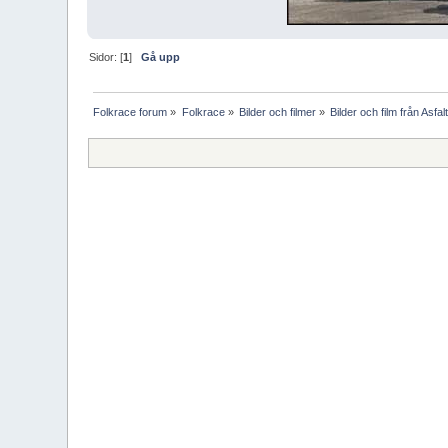
Sidor: [
1
]
Gå upp
Folkrace forum
»
Folkrace
»
Bilder och filmer
»
Bilder och film från Asfa