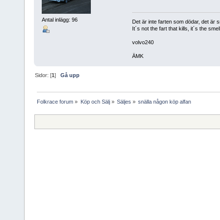
Antal inlägg: 96
Det är inte farten som dödar, det är s
It´s not the fart that kills, it´s the smell
volvo240
ÄMK
Sidor: [
1
]
Gå upp
Folkrace forum
»
Köp och Sälj
»
Säljes
»
snälla någon köp alfan