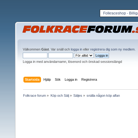
Folkraceshop - Billi
Välkommen
Gäst
. Var snäll och
logga in
eller
registrera dig som ny medlem
.
Logga in med användarnamn, lösenord och önskad sessionslängd
Startsida
Hjälp
Sök
Logga in
Registrera
Folkrace forum
»
Köp och Sälj
»
Säljes
»
snälla någon köp alfan