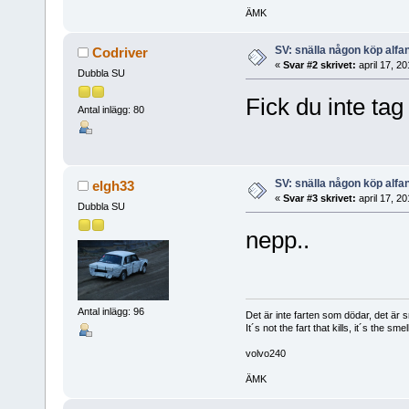
ÄMK
SV: snälla någon köp alfa
Codriver
«
Svar #2 skrivet:
april 17, 2
Dubbla SU
Fick du inte ta
Antal inlägg: 80
SV: snälla någon köp alfa
elgh33
«
Svar #3 skrivet:
april 17, 2
Dubbla SU
nepp..
Antal inlägg: 96
Det är inte farten som dödar, det är s
It´s not the fart that kills, it´s the smell
volvo240
ÄMK