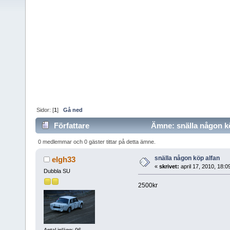
Sidor: [
1
]
Gå ned
Författare
Ämne: snälla någon kö
0 medlemmar och 0 gäster tittar på detta ämne.
snälla någon köp alfan
elgh33
«
skrivet:
april 17, 2010, 18:
Dubbla SU
2500kr