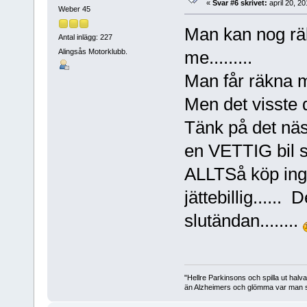
«
Svar #6 skrivet:
april 20, 2
Weber 45
Man kan nog rä
Antal inlägg: 227
Alingsås Motorklubb.
me.........
Man får räkna m
Men det visste 
Tänk på det näst
en VETTIG bil s
ALLTSå köp ing
jättebillig...... 
slutändan........
"Hellre Parkinsons och spilla ut halv
än Alzheimers och glömma var man st