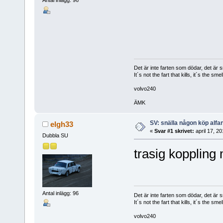
Antal inlägg: 96
Det är inte farten som dödar, det är s
It´s not the fart that kills, it´s the smell
volvo240
ÄMK
SV: snälla någon köp alfa
elgh33
«
Svar #1 skrivet:
april 17, 2
Dubbla SU
trasig koppling 
Antal inlägg: 96
Det är inte farten som dödar, det är s
It´s not the fart that kills, it´s the smell
volvo240