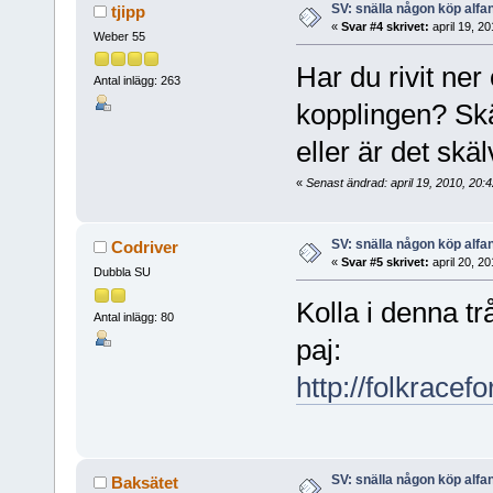
SV: snälla någon köp alfa
tjipp
«
Svar #4 skrivet:
april 19, 2
Weber 55
Har du rivit ner 
Antal inlägg: 263
kopplingen? Skä
eller är det sk
«
Senast ändrad: april 19, 2010, 20:4
SV: snälla någon köp alfa
Codriver
«
Svar #5 skrivet:
april 20, 2
Dubbla SU
Kolla i denna t
Antal inlägg: 80
paj:
http://folkrace
SV: snälla någon köp alfa
Baksätet