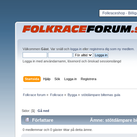
Folkraceshop - Billi
Välkommen
Gäst
. Var snäll och
logga in
eller
registrera dig som ny medlem
.
Logga in med användarnamn, lösenord och önskad sessionslängd
Startsida
Hjälp
Sök
Logga in
Registrera
Folkrace forum
»
Folkrace
»
Bygga
»
stötdämpare biltemas gula
Sidor: [
1
]
Gå ned
Författare
Ämne: stötdämpare bil
0 medlemmar och 0 gäster tittar på detta ämne.