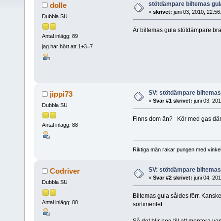
stötdämpare biltemas gul
dolle
«
skrivet:
juni 03, 2010, 22:5
Dubbla SU
Är biltemas gula stötdämpare br
Antal inlägg: 89
jag har hört att 1+3=7
SV: stötdämpare biltemas
jippi73
«
Svar #1 skrivet:
juni 03, 20
Dubbla SU
Finns dom än? Kör med gas dä
Antal inlägg: 88
Riktiga män rakar pungen med vinkel
SV: stötdämpare biltemas
Codriver
«
Svar #2 skrivet:
juni 04, 20
Dubbla SU
Biltemas gula såldes förr. Kanske 
Antal inlägg: 80
sortimentet.