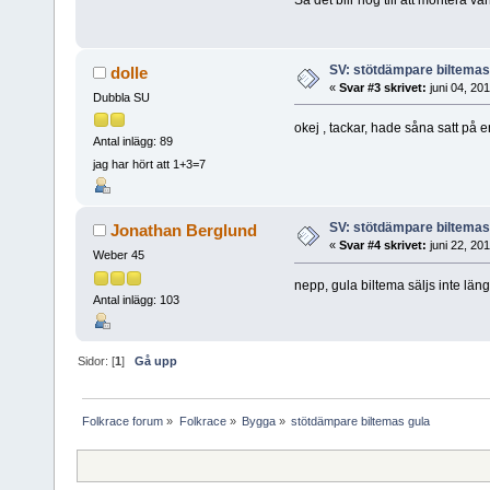
Så det blir nog till att montera 
SV: stötdämpare biltemas
dolle
«
Svar #3 skrivet:
juni 04, 20
Dubbla SU
okej , tackar, hade såna satt på 
Antal inlägg: 89
jag har hört att 1+3=7
SV: stötdämpare biltemas
Jonathan Berglund
«
Svar #4 skrivet:
juni 22, 20
Weber 45
nepp, gula biltema säljs inte läng
Antal inlägg: 103
Sidor: [
1
]
Gå upp
Folkrace forum
»
Folkrace
»
Bygga
»
stötdämpare biltemas gula