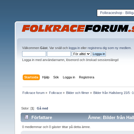
Folkraceshop - Billi
Välkommen
Gäst
. Var snäll och
logga in
eller
registrera dig som ny medlem
.
Logga in med användarnamn, lösenord och önskad sessionslängd
Startsida
Hjälp
Sök
Logga in
Registrera
Folkrace forum
»
Folkrace
»
Bilder och filmer
»
Bilder från Hallsberg 15/5 -
Sidor: [
1
]
Gå ned
Författare
Ämne: Bilder från Hall
0 medlemmar och 0 gäster tittar på detta ämne.