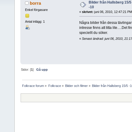
Bilder från Hallsberg 15/
borra
-10
Enkel förgasare
«
skrivet:
juni 06, 2010, 12:47:21 PM
Antal inlägg: 1
Några bilder från dessa tävlinga
intresse finns att titta lite.....De
speciellt du söker.
«
Senast ändrad: juni 06, 2010, 21:1
Sidor: [
1
]
Gå upp
Folkrace forum
»
Folkrace
»
Bilder och filmer
»
Bilder från Hallsberg 15/5 -