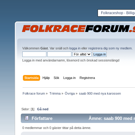
Folkraceshop - Billi
Välkommen
Gäst
. Var snäll och
logga in
eller
registrera dig som ny medlem
.
Logga in med användarnamn, lösenord och önskad sessionslängd
Startsida
Hjälp
Sök
Logga in
Registrera
Folkrace forum
»
Trimma
»
Övriga
»
saab 900 med nya karossen
Sidor: [
1
]
Gå ned
Författare
Ämne: saab 900 med n
0 medlemmar och 0 gäster tittar på detta ämne.