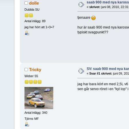
saab 900 med nya karos
dolle
«
skrivet:
juni 08, 2010, 22:3
Dubbla SU
tjenaare
Antal inlägg: 89
hur är saab 900 med nya karossen
jag har hört att 1+3=7
typiskt svagpunkt??
SV: saab 900 med nya ka
Tricky
«
Svar #1 skrivet:
juni 09, 20
Weber 55
jag har bara kört en med 2,5L v6 
sen går servo röret i en "kyl lop"
Antal inlägg: 340
Tjörns MF