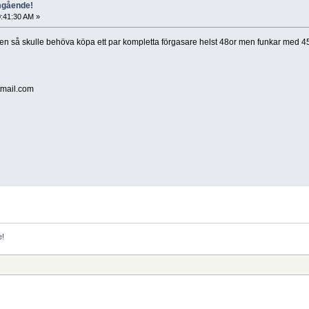
mgående!
0:41:30 AM »
lgen så skulle behöva köpa ett par kompletta förgasare helst 48or men funkar med 45
mail.com
e!