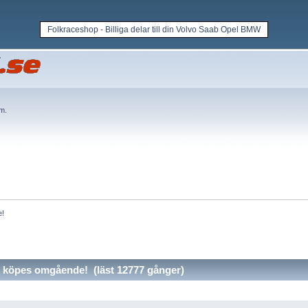
Folkraceshop - Billiga delar till din Volvo Saab Opel BMW
em
.
e!
köpes omgående! (läst 12777 gånger)