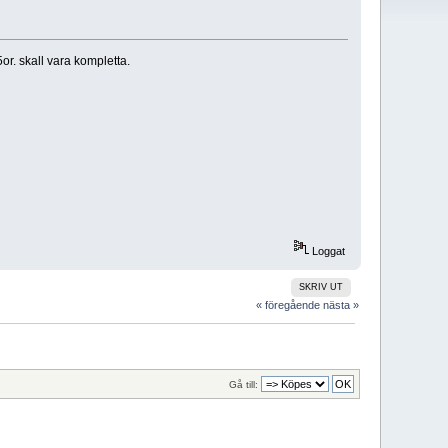
or. skall vara kompletta.
Loggat
SKRIV UT
« föregående
nästa »
Gå till: