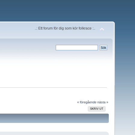
..: Ett forum för dig som kör folkrace :..
« föregående
nästa »
SKRIV UT