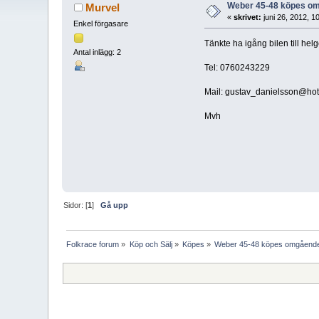
Weber 45-48 köpes o
Murvel
«
skrivet:
juni 26, 2012, 1
Enkel förgasare
Tänkte ha igång bilen till he
Antal inlägg: 2
Tel: 0760243229
Mail:
gustav_danielsson@hot
Mvh
Sidor: [
1
]
Gå upp
Folkrace forum
»
Köp och Sälj
»
Köpes
»
Weber 45-48 köpes omgåend