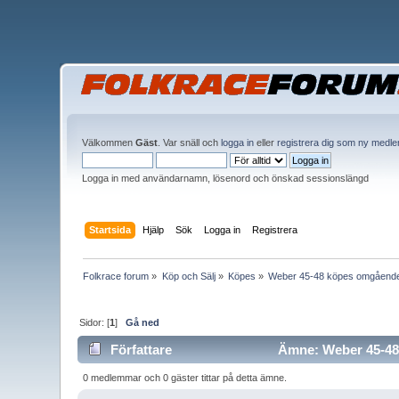
Välkommen
Gäst
. Var snäll och
logga in
eller
registrera dig som ny medl
Logga in med användarnamn, lösenord och önskad sessionslängd
Startsida
Hjälp
Sök
Logga in
Registrera
Folkrace forum
»
Köp och Sälj
»
Köpes
»
Weber 45-48 köpes omgåend
Sidor: [
1
]
Gå ned
Författare
Ämne: Weber 45-48 
0 medlemmar och 0 gäster tittar på detta ämne.