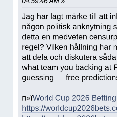
04:59:46 AM
»
Jag har lagt märke till att
någon politisk anknytning s
detta en medveten censurpol
regel? Vilken hållning har
att dela och diskutera såd
what team you backing at 
guessing — free predictions
п»ї
World Cup 2026 Betting
https://worldcup2026bets.c