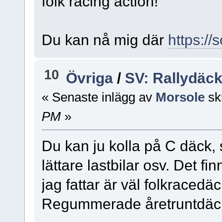
folk racing action!
Du kan nå mig där
https://
10
Övriga
/
SV: Rallydäck
« Senaste inlägg av
Morsole
sk
PM
»
Du kan ju kolla på C däck, s
lättare lastbilar osv. Det
jag fattar är väl folkrace
Regummerade åretruntdäck