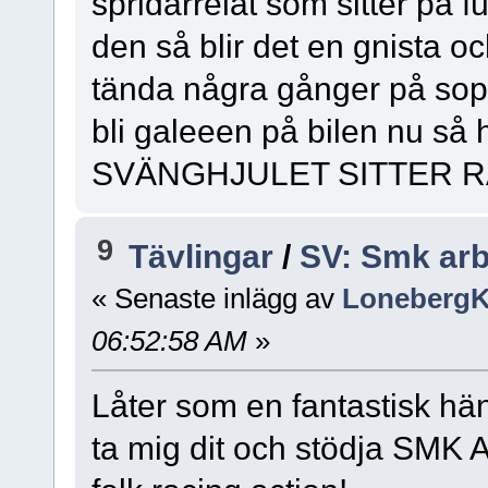
spridarrelät som sitter på f
den så blir det en gnista oc
tända några gånger på sop
bli galeeen på bilen nu så
SVÄNGHJULET SITTER R
9
Tävlingar
/
SV: Smk arbog
« Senaste inlägg av
LonebergK
06:52:58 AM
»
Låter som en fantastisk hän
ta mig dit och stödja SMK