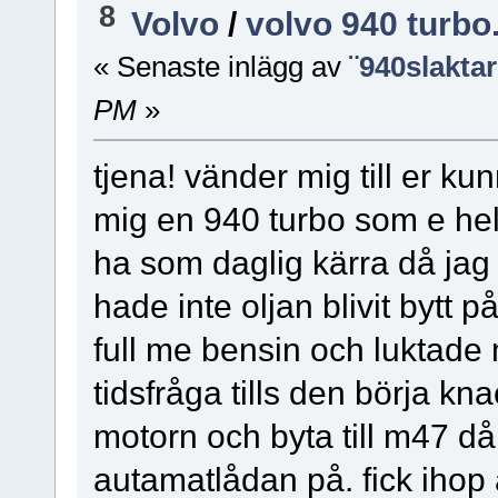
8
Volvo
/
volvo 940 turbo.
« Senaste inlägg av
¨940slakta
PM
»
tjena! vänder mig till er kun
mig en 940 turbo som e helt
ha som daglig kärra då jag fi
hade inte oljan blivit bytt 
full me bensin och luktade 
tidsfråga tills den börja kn
motorn och byta till m47 då
autamatlådan på. fick ihop 