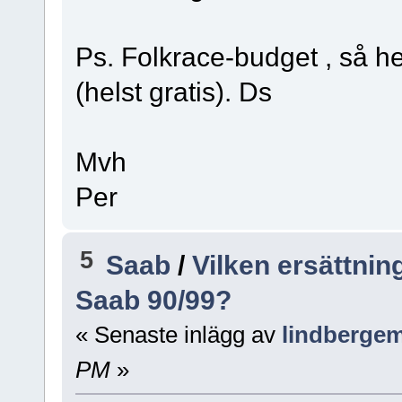
Ps. Folkrace-budget , så he
(helst gratis). Ds
Mvh
Per
5
Saab
/
Vilken ersättnin
Saab 90/99?
« Senaste inlägg av
lindbergem
PM
»