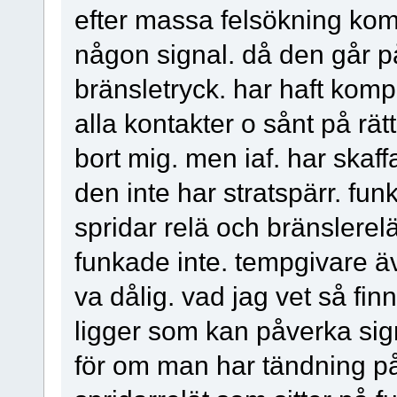
efter massa felsökning kom j
någon signal. då den går p
bränsletryck. har haft komp
alla kontakter o sånt på rätt
bort mig. men iaf. har skaf
den inte har stratspärr. fun
spridar relä och bränslerelä
funkade inte. tempgivare ä
va dålig. vad jag vet så fi
ligger som kan påverka sign
för om man har tändning på o