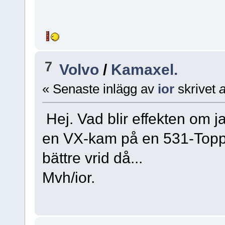
7
Volvo
/
Kamaxel.
« Senaste inlägg av
ior
skrivet
a
Hej. Vad blir effekten om j
en VX-kam på en 531-Topp.
bättre vrid då...
Mvh/ior.