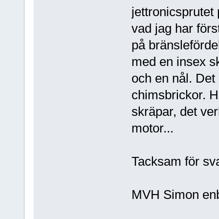
jettronicsprute
vad jag har förs
på bränslefördel
med en insex skru
och en nål. Det
chimsbrickor. H
skräpar, det ve
motor...
Tacksam för sva
MVH Simon
en