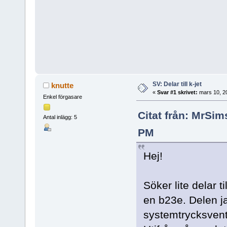
SV: Delar till k-jet
knutte
«
Svar #1 skrivet:
mars 10, 20
Enkel förgasare
Citat från: MrSim
Antal inlägg: 5
PM
Hej!
Söker lite delar t
en b23e. Delen ja
systemtrycksventi