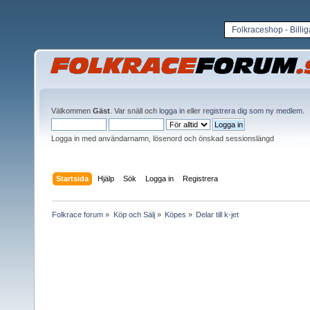
Folkraceshop - Billi
Välkommen
Gäst
. Var snäll och
logga in
eller
registrera dig som ny medlem
.
Logga in med användarnamn, lösenord och önskad sessionslängd
Startsida
Hjälp
Sök
Logga in
Registrera
Folkrace forum
»
Köp och Sälj
»
Köpes
»
Delar till k-jet