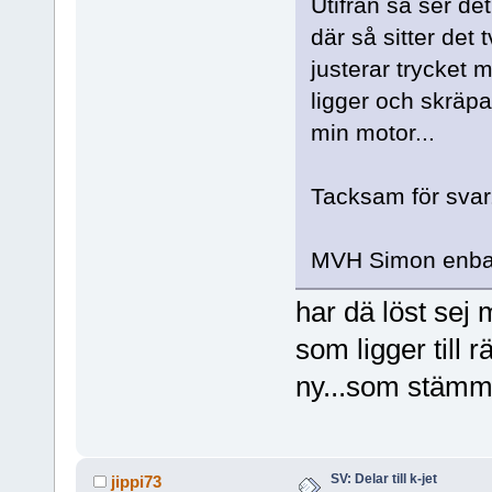
Utifrån så ser de
där så sitter det 
justerar trycket
ligger och skräpa
min motor...
Tacksam för svar
MVH Simon
enb
har dä löst sej 
som ligger till 
ny...som stämm
SV: Delar till k-jet
jippi73