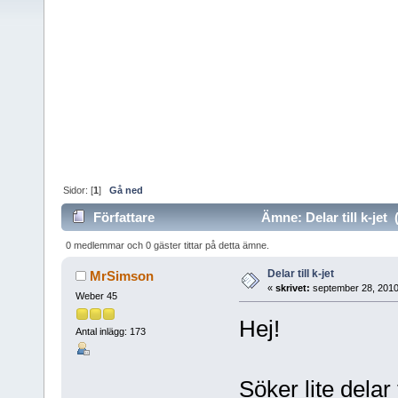
Sidor: [
1
]
Gå ned
Författare
Ämne: Delar till k-jet 
0 medlemmar och 0 gäster tittar på detta ämne.
Delar till k-jet
MrSimson
«
skrivet:
september 28, 2010
Weber 45
Hej!
Antal inlägg: 173
Söker lite delar 