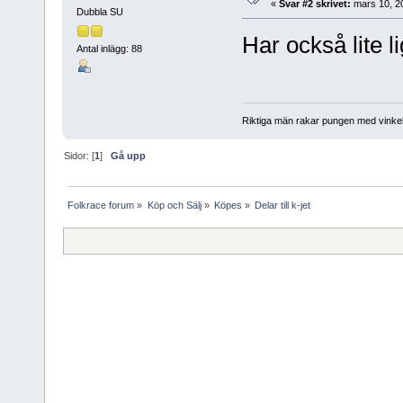
«
Svar #2 skrivet:
mars 10, 2
Dubbla SU
Har också lite l
Antal inlägg: 88
Riktiga män rakar pungen med vinkel
Sidor: [
1
]
Gå upp
Folkrace forum
»
Köp och Sälj
»
Köpes
»
Delar till k-jet