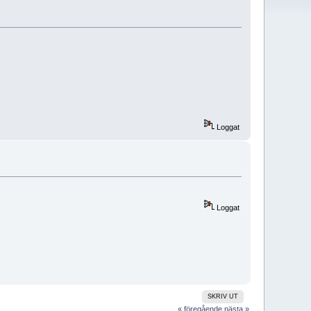
Loggat
Loggat
SKRIV UT
« föregående
nästa »