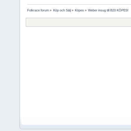
Folkrace forum
»
Köp och Sälj
»
Köpes
»
Weber insug till B20 KÖPES!