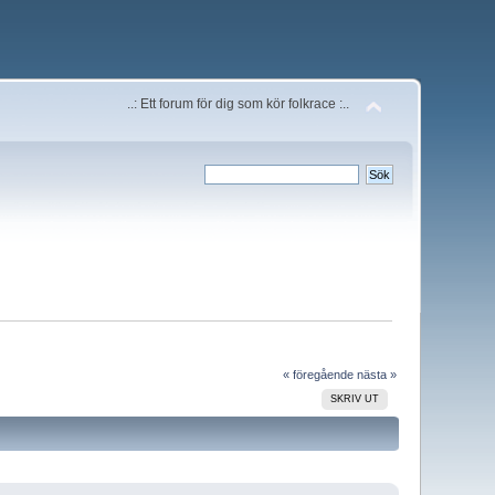
..: Ett forum för dig som kör folkrace :..
« föregående
nästa »
SKRIV UT