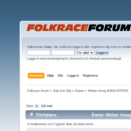
Välkommen
Gäst
. Var snäll och
logga in
eller
registrera dig som ny medl
Logga in med användarnamn, lösenord och önskad sessionslängd
Startsida
Hjälp
Sök
Logga in
Registrera
Folkrace forum
»
Köp och Sälj
»
Köpes
»
Weber insug till B20 KÖPES!
Sidor: [
1
]
Gå ned
Författare
Ämne: Weber insug 
0 medlemmar och 0 gäster tittar på detta ämne.