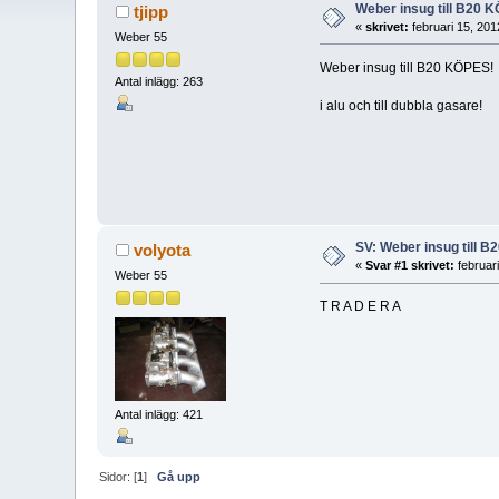
Weber insug till B20 
tjipp
«
skrivet:
februari 15, 201
Weber 55
Weber insug till B20 KÖPES!
Antal inlägg: 263
i alu och till dubbla gasare!
SV: Weber insug till 
volyota
«
Svar #1 skrivet:
februar
Weber 55
T R A D E R A
Antal inlägg: 421
Sidor: [
1
]
Gå upp