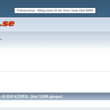
Folkraceshop - Billiga delar till din Volvo Saab Opel BMW
em
.
till B20 KÖPES! (läst 11495 gånger)