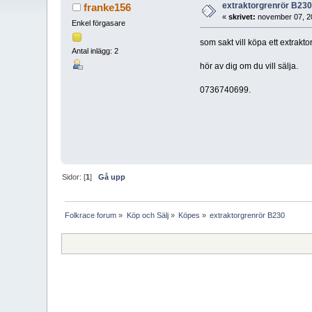
extraktorgrenrör B23
franke156
«
skrivet:
november 07, 2
Enkel förgasare
som sakt vill köpa ett extrakto
Antal inlägg: 2
hör av dig om du vill sälja.
0736740699.
Sidor: [
1
]
Gå upp
Folkrace forum
»
Köp och Sälj
»
Köpes
»
extraktorgrenrör B230