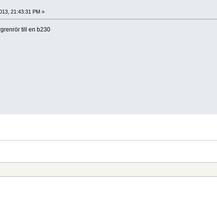
0
013, 21:43:31 PM »
rgrenrör till en b230