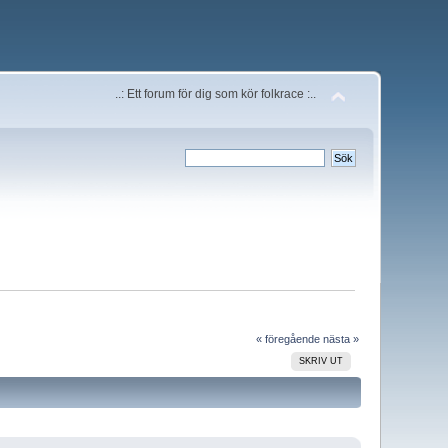
..: Ett forum för dig som kör folkrace :..
« föregående
nästa »
SKRIV UT