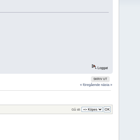
Loggat
SKRIV UT
« föregående
nästa »
Gå till: