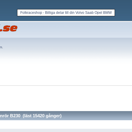
Folkraceshop - Billiga delar till din Volvo Saab Opel BMW
em
.
nrör B230 (läst 15420 gånger)