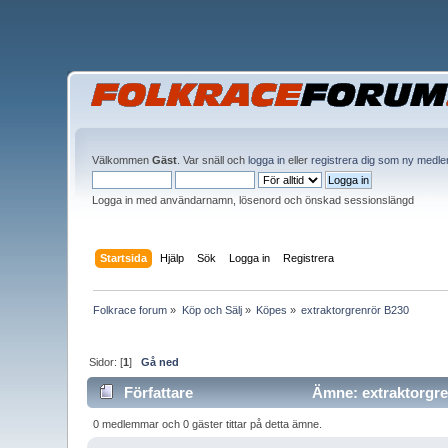
Välkommen
Gäst
. Var snäll och
logga in
eller
registrera dig som ny medl
Logga in med användarnamn, lösenord och önskad sessionslängd
Startsida
Hjälp
Sök
Logga in
Registrera
Folkrace forum
»
Köp och Sälj
»
Köpes
»
extraktorgrenrör B230
Sidor: [
1
]
Gå ned
Författare
Ämne: extraktorgre
0 medlemmar och 0 gäster tittar på detta ämne.