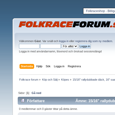
Folkraceshop - Billi
Välkommen
Gäst
. Var snäll och
logga in
eller
registrera dig som ny medlem
.
Logga in med användarnamn, lösenord och önskad sessionslängd
Startsida
Hjälp
Sök
Logga in
Registrera
Folkrace forum
»
Köp och Sälj
»
Köpes
»
15/16" rallydubbade däck, 16" sa
Sidor: [
1
]
Gå ned
Författare
Ämne: 15/16" rallydub
gånger)
0 medlemmar och 0 gäster tittar på detta ämne.