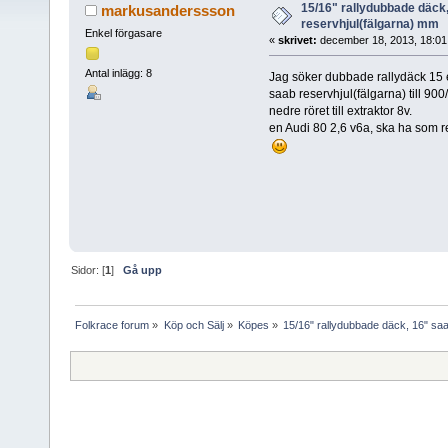
15/16" rallydubbade däck
markusanderssson
reservhjul(fälgarna) mm
Enkel förgasare
«
skrivet:
december 18, 2013, 18:01
Antal inlägg: 8
Jag söker dubbade rallydäck 15 e
saab reservhjul(fälgarna) till 900
nedre röret till extraktor 8v.
en Audi 80 2,6 v6a, ska ha som r
Sidor: [
1
]
Gå upp
Folkrace forum
»
Köp och Sälj
»
Köpes
»
15/16" rallydubbade däck, 16" sa