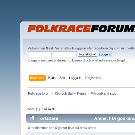
Välkommen
Gäst
. Var snäll och
logga in
eller
registrera dig som ny medl
Logga in med användarnamn, lösenord och önskad sessionslängd
Startsida
Hjälp
Sök
Logga in
Registrera
Folkrace forum
»
Köp och Sälj
»
Köpes
»
FIA godkänd stol.
Sidor: [
1
]
Gå ned
Författare
Ämne: FIA godkänd s
0 medlemmar och 0 gäster tittar på detta ämne.