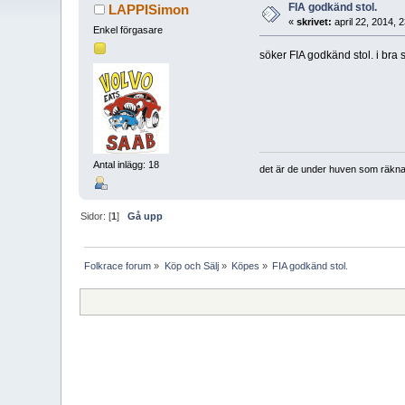
FIA godkänd stol.
LAPPISimon
«
skrivet:
april 22, 2014, 
Enkel förgasare
söker FIA godkänd stol. i bra s
Antal inlägg: 18
det är de under huven som räkn
Sidor: [
1
]
Gå upp
Folkrace forum
»
Köp och Sälj
»
Köpes
»
FIA godkänd stol.