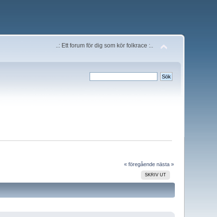
..: Ett forum för dig som kör folkrace :..
« föregående
nästa »
SKRIV UT