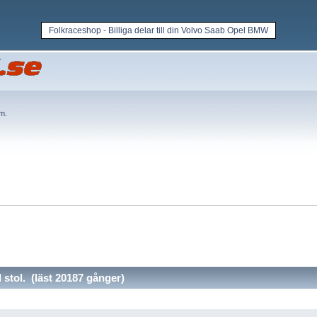
Folkraceshop - Billiga delar till din Volvo Saab Opel BMW
em
.
tol. (läst 20187 gånger)