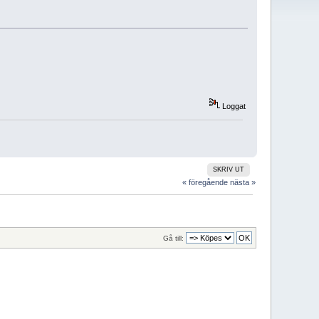
Loggat
SKRIV UT
« föregående
nästa »
Gå till: