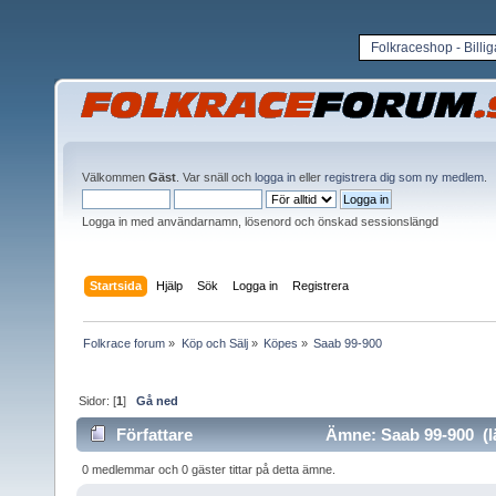
Folkraceshop - Billi
Välkommen
Gäst
. Var snäll och
logga in
eller
registrera dig som ny medlem
.
Logga in med användarnamn, lösenord och önskad sessionslängd
Startsida
Hjälp
Sök
Logga in
Registrera
Folkrace forum
»
Köp och Sälj
»
Köpes
»
Saab 99-900
Sidor: [
1
]
Gå ned
Författare
Ämne: Saab 99-900 (lä
0 medlemmar och 0 gäster tittar på detta ämne.