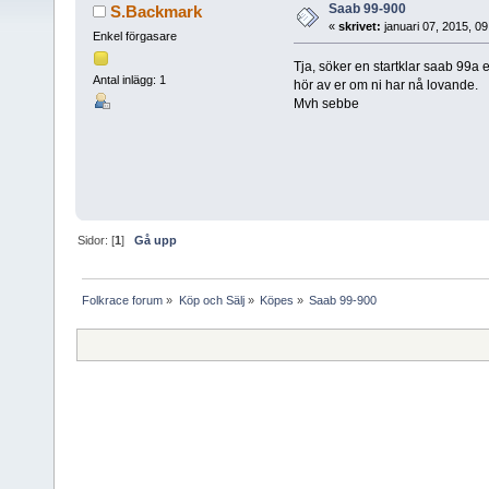
Saab 99-900
S.Backmark
«
skrivet:
januari 07, 2015, 0
Enkel förgasare
Tja, söker en startklar saab 99a 
Antal inlägg: 1
hör av er om ni har nå lovande.
Mvh sebbe
Sidor: [
1
]
Gå upp
Folkrace forum
»
Köp och Sälj
»
Köpes
»
Saab 99-900