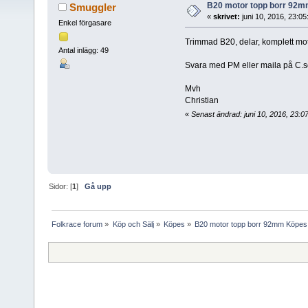
B20 motor topp borr 92m
Smuggler
«
skrivet:
juni 10, 2016, 23:0
Enkel förgasare
Trimmad B20, delar, komplett moto
Antal inlägg: 49
Svara med PM eller maila på
C.
Mvh
Christian
«
Senast ändrad: juni 10, 2016, 23:
Sidor: [
1
]
Gå upp
Folkrace forum
»
Köp och Sälj
»
Köpes
»
B20 motor topp borr 92mm Köpes