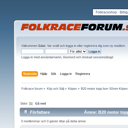
Folkraceshop - Billi
Välkommen
Gäst
. Var snäll och
logga in
eller
registrera dig som ny medlem
.
Logga in med användarnamn, lösenord och önskad sessionslängd
Startsida
Hjälp
Sök
Logga in
Registrera
Folkrace forum
»
Köp och Sälj
»
Köpes
»
B20 motor topp borr 92mm Köpes
Sidor: [
1
]
Gå ned
Författare
Ämne: B20 motor topp
0 medlemmar och 0 gäster tittar på detta ämne.