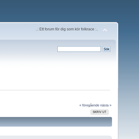
..: Ett forum för dig som kör folkrace :..
« föregående
nästa »
SKRIV UT