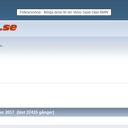
Folkraceshop - Billiga delar till din Volvo Saab Opel BMW
em
.
r 2017 (läst 37415 gånger)