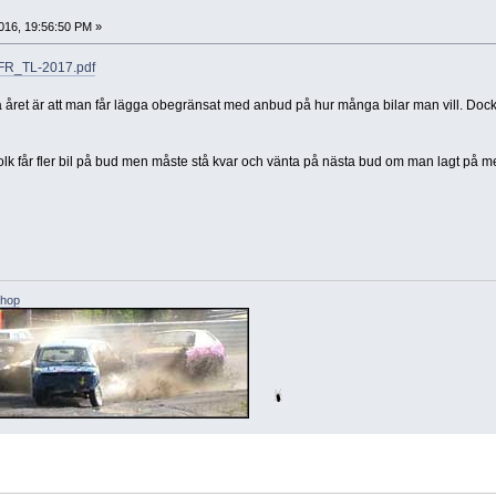
016, 19:56:50 PM »
1/FR_TL-2017.pdf
a året är att man får lägga obegränsat med anbud på hur många bilar man vill. Dock m
lk får fler bil på bud men måste stå kvar och vänta på nästa bud om man lagt på mer ä
shop