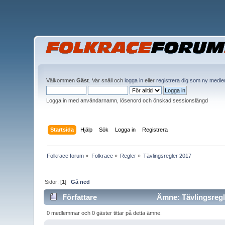
Välkommen
Gäst
. Var snäll och
logga in
eller
registrera dig som ny medl
Logga in med användarnamn, lösenord och önskad sessionslängd
Startsida
Hjälp
Sök
Logga in
Registrera
Folkrace forum
»
Folkrace
»
Regler
»
Tävlingsregler 2017
Sidor: [
1
]
Gå ned
Författare
Ämne: Tävlingsregle
0 medlemmar och 0 gäster tittar på detta ämne.