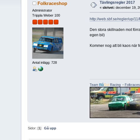
Tävlingsregler 2017
Folkraceshop
«
skrivet:
december 19, 2
Administrator
Trippla Weber 100
http://web.sbf.se/regler/up/1
Den stora skillnaden mot förr
egen bil)
Kommer nog att bli kaos när fo
Antal inlägg: 728
Team
Blå
Gul
Racing
-
Folkrace
Sidor: [
1
]
Gå upp