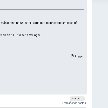
åste man ha 6500:- till varje bud (eller startbekräftelse på
n en bil... blir sena tävlingar.
Loggat
SKRIV UT
« föregående
nästa »