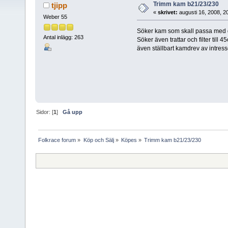
Trimm kam b21/23/230
tjipp
«
skrivet:
augusti 16, 2008, 2
Weber 55
Söker kam som skall passa med d
Antal inlägg: 263
Söker även trattar och filter till 45
även ställbart kamdrev av intress
Sidor: [
1
]
Gå upp
Folkrace forum
»
Köp och Sälj
»
Köpes
»
Trimm kam b21/23/230