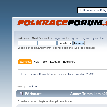
Folkraceshop - Billi
Välkommen
Gäst
. Var snäll och
logga in
eller
registrera dig som ny medlem
.
Logga in med användarnamn, lösenord och önskad sessionslängd
Startsida
Hjälp
Sök
Logga in
Registrera
Folkrace forum
»
Köp och Sälj
»
Köpes
»
Trimm kam b21/23/230
Sidor: [
1
]
Gå ned
Författare
Ämne: Trimm kam b21/
0 medlemmar och 0 gäster tittar på detta ämne.