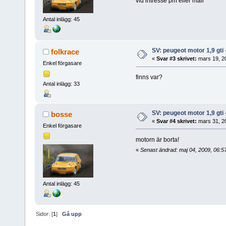
vid intresse pm eller mail
Antal inlägg: 45
SV: peugeot motor 1,9 gti 
folkrace
«
Svar #3 skrivet:
mars 19, 20
Enkel förgasare
finns var?
Antal inlägg: 33
SV: peugeot motor 1,9 gti 
bosse
«
Svar #4 skrivet:
mars 31, 2
Enkel förgasare
motorn är borta!
«
Senast ändrad: maj 04, 2009, 06:
Antal inlägg: 45
Sidor: [
1
]
Gå upp