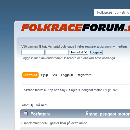
Folkraceshop - Billi
Välkommen
Gäst
. Var snäll och
logga in
eller
registrera dig som ny medlem
.
Logga in med användarnamn, lösenord och önskad sessionslängd
Startsida
Hjälp
Sök
Logga in
Registrera
Folkrace forum
»
Köp och Sälj
»
Säljes
»
peugeot motor 1,9 gti -92
Sidor: [
1
]
Gå ned
Författare
Ämne: peugeot motor 1
0 medlemmar och 0 gäster tittar på detta ämne.