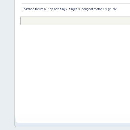
Folkrace forum
»
Köp och Sälj
»
Säljes
»
peugeot motor 1,9 gti -92