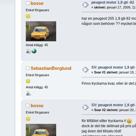
peugeot motor 1,9 gti -92
bosse
«
skrivet:
januari 17, 2009, 1
Enkel förgasare
har en peugeot 205 1,9 gti-92 mot
någon som behöver ?? mycket bil
Antal inlägg: 45
SV: peugeot motor 1,9 gti 
SebastianBerglund
«
Svar #1 skrivet:
januari 19,
Enkel förgasare
Finns tryckarna kvar, eller är det 
Antal inlägg: 45
SV: peugeot motor 1,9 gti 
bosse
«
Svar #2 skrivet:
januari 20,
Enkel förgasare
för tillfället sitter tryckarna i!
dock är det lite skillnad på pris 
jag även det tillsalu löst!