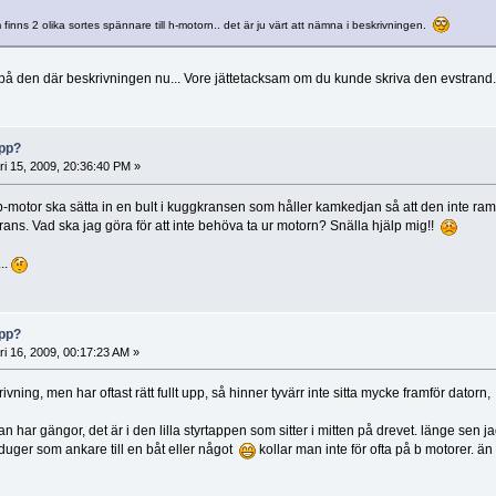
 finns 2 olika sortes spännare till h-motorn.. det är ju värt att nämna i beskrivningen.
 på den där beskrivningen nu... Vore jättetacksam om du kunde skriva den evstrand
opp?
ri 15, 2009, 20:36:40 PM »
 b-motor ska sätta in en bult i kuggkransen som håller kamkedjan så att den inte ramlar
ans. Vad ska jag göra för att inte behöva ta ur motorn? Snälla hjälp mig!!
..
opp?
ri 16, 2009, 00:17:23 AM »
ivning, men har oftast rätt fullt upp, så hinner tyvärr inte sitta mycke framför datorn,
n har gängor, det är i den lilla styrtappen som sitter i mitten på drevet. länge sen ja
duger som ankare till en båt eller något
kollar man inte för ofta på b motorer. än