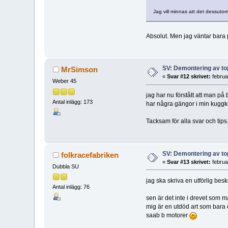
Jag vill minnas att det dessutom
Absolut. Men jag väntar bara
SV: Demontering av t
MrSimson
«
Svar #12 skrivet:
februa
Weber 45
jag har nu förstått att man på
Antal inlägg: 173
har några gängor i min kuggkr
Tacksam för alla svar och tips.
SV: Demontering av t
folkracefabriken
«
Svar #13 skrivet:
februa
Dubbla SU
jag ska skriva en utförlig beskr
Antal inlägg: 76
sen är det inte i drevet som ma
mig är en utdöd art som bara 
saab b motorer