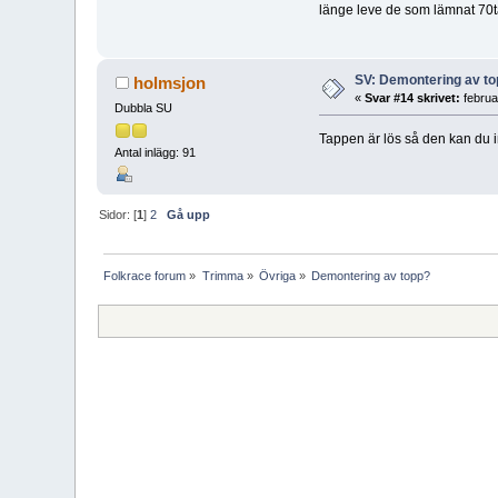
länge leve de som lämnat 70
SV: Demontering av t
holmsjon
«
Svar #14 skrivet:
februa
Dubbla SU
Tappen är lös så den kan du in
Antal inlägg: 91
Sidor: [
1
]
2
Gå upp
Folkrace forum
»
Trimma
»
Övriga
»
Demontering av topp?