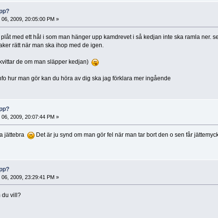
opp?
i 06, 2009, 20:05:00 PM »
 plåt med ett hål i som man hänger upp kamdrevet i så kedjan inte ska ramla ner. sen
 saker rätt när man ska ihop med de igen.
 kvittar de om man släpper kedjan)
info hur man gör kan du höra av dig ska jag förklara mer ingående
opp?
i 06, 2009, 20:07:44 PM »
ra jättebra
Det är ju synd om man gör fel när man tar bort den o sen får jättemyc
opp?
i 06, 2009, 23:29:41 PM »
 du vill?