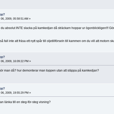
opp?
i 06, 2009, 05:58:51 AM »
 du absolut INTE slacka på kamkedjan då sträckarn hoppar ur ögonblickligen!!! Gör 
fall inte att fräsa ett nytt spår till oljetillförseln till kammen om du vill att motorn 
opp?
i 06, 2009, 16:09:22 PM »
ör man då? hur demonterar man toppen utan att släppa på kamkedjan?
opp?
i 06, 2009, 19:55:29 PM »
n länka till en steg-för-steg visning?