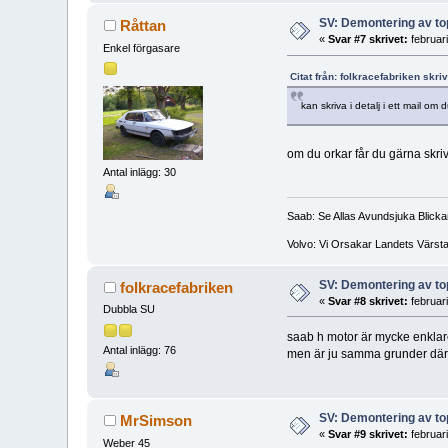
SV: Demontering av t
Råttan
«
Svar #7 skrivet:
februar
Enkel förgasare
Citat från: folkracefabriken skri
kan skriva i detalj i ett mail om d
om du orkar får du gärna skri
Antal inlägg: 30
Saab: Se Allas Avundsjuka Blicka
Volvo: Vi Orsakar Landets Värst
SV: Demontering av t
folkracefabriken
«
Svar #8 skrivet:
februar
Dubbla SU
saab h motor är mycke enkla
Antal inlägg: 76
men är ju samma grunder där. 
SV: Demontering av t
MrSimson
«
Svar #9 skrivet:
februar
Weber 45