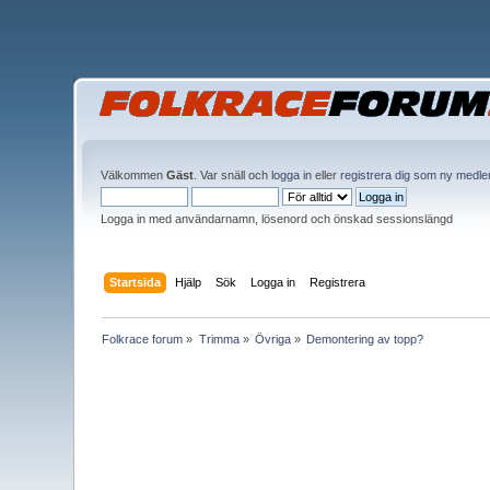
Välkommen
Gäst
. Var snäll och
logga in
eller
registrera dig som ny medl
Logga in med användarnamn, lösenord och önskad sessionslängd
Startsida
Hjälp
Sök
Logga in
Registrera
Folkrace forum
»
Trimma
»
Övriga
»
Demontering av topp?