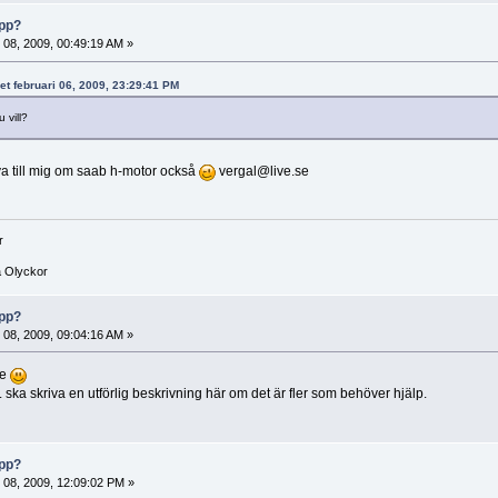
opp?
i 08, 2009, 00:49:19 AM »
vet februari 06, 2009, 23:29:41 PM
u vill?
va till mig om saab h-motor också
vergal@live.se
r
a Olyckor
opp?
i 08, 2009, 09:04:16 AM »
re
ska skriva en utförlig beskrivning här om det är fler som behöver hjälp.
opp?
i 08, 2009, 12:09:02 PM »