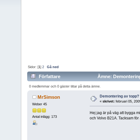
Sidor: [
1
]
2
Gå ned
Författare
Ämne: Demontering 
0 medlemmar och 0 gäster tittar på detta ämne.
Demontering av topp?
MrSimson
«
skrivet:
februari 05, 200
Weber 45
Hej jag är på väg att bygga 
Antal inlägg: 173
och Volvo B21A. Tacksam för 