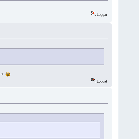
Loggat
gen.
Loggat