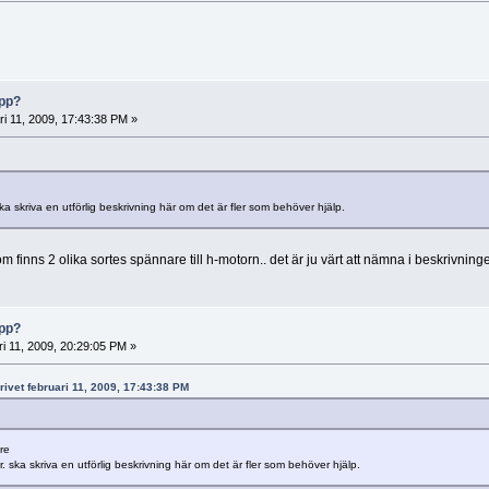
opp?
ri 11, 2009, 17:43:38 PM »
 skriva en utförlig beskrivning här om det är fler som behöver hjälp.
om finns 2 olika sortes spännare till h-motorn.. det är ju värt att nämna i beskrivnin
opp?
ri 11, 2009, 20:29:05 PM »
rivet februari 11, 2009, 17:43:38 PM
re
ska skriva en utförlig beskrivning här om det är fler som behöver hjälp.