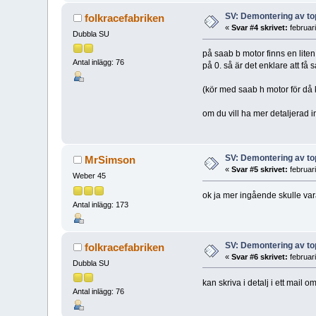
SV: Demontering av t
folkracefabriken
«
Svar #4 skrivet:
februar
Dubbla SU
på saab b motor finns en liten
Antal inlägg: 76
på 0. så är det enklare att få
(kör med saab h motor för då
om du vill ha mer detaljerad 
SV: Demontering av t
MrSimson
«
Svar #5 skrivet:
februar
Weber 45
ok ja mer ingående skulle va
Antal inlägg: 173
SV: Demontering av t
folkracefabriken
«
Svar #6 skrivet:
februar
Dubbla SU
kan skriva i detalj i ett mail om
Antal inlägg: 76