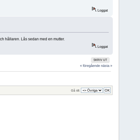
Loggat
 och hållaren. Lås sedan med en mutter.
Loggat
SKRIV UT
« föregående
nästa »
Gå till: