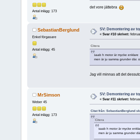
det vore jättebra
Antal inlägg: 173
SV: Demontering av t
SebastianBerglund
«
Svar #10 skrivet:
februa
Enkel förgasare
Citera
Antal inlägg: 45
saab h motor är mycke enklare
men är ju samma grunder där. ska
Jag vill minnas att det dessut
SV: Demontering av t
MrSimson
«
Svar #11 skrivet:
februa
Weber 45
Citat från: SebastianBerglund sk
Antal inlägg: 173
Citera
saab h motor är mycke enkla
men är ju samma grunder där. 