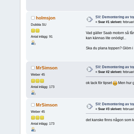
SV: Demontering av t
holmsjon
«
Svar #1 skrivet:
februar
Dubbla SU
Vad gäller Saab motorn så får
Antal inlägg: 91
kan kännas lite onödigt...
Ska du plana toppen? Glöm i så 
SV: Demontering av t
MrSimson
«
Svar #2 skrivet:
februar
Weber 45
ok tack för tipset
Men hur g
Antal inlägg: 173
SV: Demontering av t
MrSimson
«
Svar #3 skrivet:
februar
Weber 45
det kanske finns någon som ka
Antal inlägg: 173