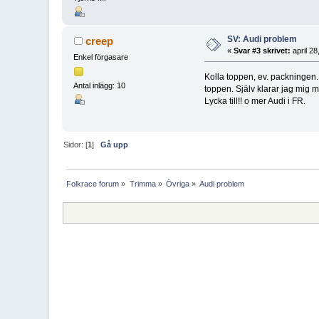
SV: Audi problem
creep
«
Svar #3 skrivet:
april 28
Enkel förgasare
Kolla toppen, ev. packningen.
Antal inlägg: 10
toppen. Själv klarar jag mig m
Lycka till!! o mer Audi i FR.
Sidor: [
1
]
Gå upp
Folkrace forum
»
Trimma
»
Övriga
»
Audi problem