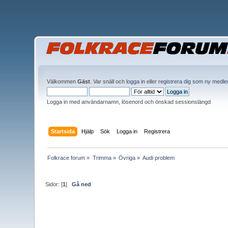
Välkommen
Gäst
. Var snäll och
logga in
eller
registrera dig som ny medl
Logga in med användarnamn, lösenord och önskad sessionslängd
Startsida
Hjälp
Sök
Logga in
Registrera
Folkrace forum
»
Trimma
»
Övriga
»
Audi problem
Sidor: [
1
]
Gå ned