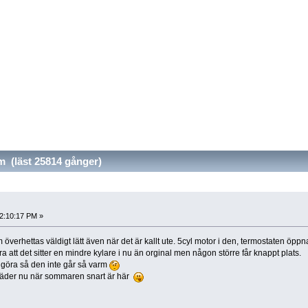
 (läst 25814 gånger)
12:10:17 PM »
verhettas väldigt lätt även när det är kallt ute. 5cyl motor i den, termostaten öpp
ra att det sitter en mindre kylare i nu än orginal men någon större får knappt plats.
 göra så den inte går så varm
re väder nu när sommaren snart är här