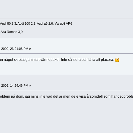
 Audi 80 2,3, Audi 100 2,2, Audi a6 2,6, Vw golf VR6
, Alfa Romeo 3,0
, 2009, 23:21:06 PM »
rån något skrotat gammalt värmepaket. Inte så stora och lätta att placera.
, 2009, 14:24:46 PM »
t problem på dom. jag mins inte vad det är men de e visa årsomdell som har det prob