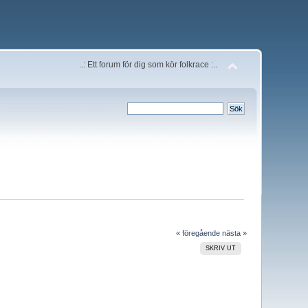
..: Ett forum för dig som kör folkrace :..
« föregående
nästa »
SKRIV UT