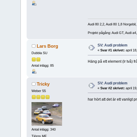
Audi 80 2,2, Audi 80 1,8 Norgebil,
Projekt pågång: Audi GT, Audi a4
SV: Audi problem
Lars Borg
«
Svar #1 skrivet:
april 18
Dubbla SU
Häng på ett element (lr två) f
Antal inlägg: 85
SV: Audi problem
Tricky
«
Svar #2 skrivet:
april 19
Weber 55
har hört att det är ett vanlig
Antal inlägg: 340
Tjörns MF