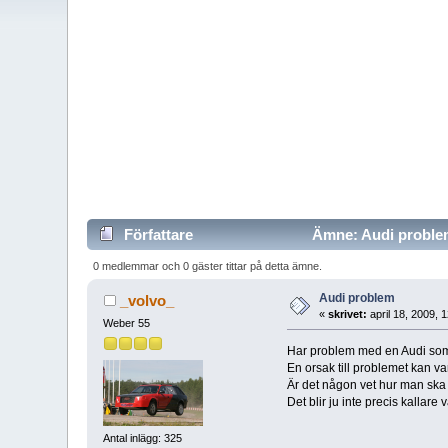
Författare
Ämne: Audi problem
0 medlemmar och 0 gäster tittar på detta ämne.
Audi problem
_volvo_
«
skrivet:
april 18, 2009, 
Weber 55
Har problem med en Audi som ö
En orsak till problemet kan va
Är det någon vet hur man ska
Det blir ju inte precis kalla
Antal inlägg: 325