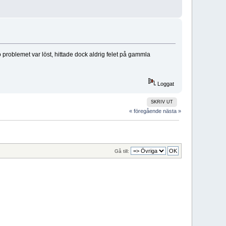
problemet var löst, hittade dock aldrig felet på gammla
Loggat
SKRIV UT
« föregående
nästa »
Gå till: