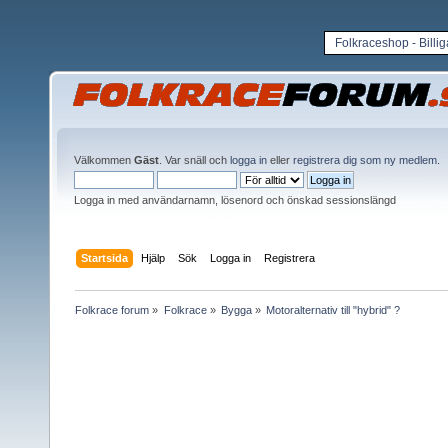
Folkraceshop - Billi
Välkommen
Gäst
. Var snäll och
logga in
eller
registrera dig som ny medlem
.
Logga in med användarnamn, lösenord och önskad sessionslängd
Startsida
Hjälp
Sök
Logga in
Registrera
Folkrace forum
»
Folkrace
»
Bygga
»
Motoralternativ till "hybrid" ?