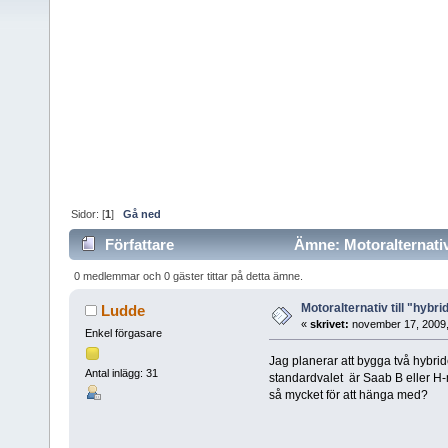
Sidor: [
1
]
Gå ned
Författare
Ämne: Motoralternativ 
0 medlemmar och 0 gäster tittar på detta ämne.
Motoralternativ till "hybri
Ludde
«
skrivet:
november 17, 2009,
Enkel förgasare
Jag planerar att bygga två hybrider
Antal inlägg: 31
standardvalet är Saab B eller H-
så mycket för att hänga med?