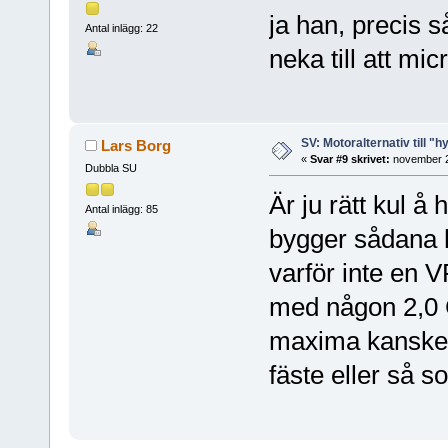
ja han, precis s
Antal inlägg: 22
neka till att mi
SV: Motoralternativ till "h
Lars Borg
«
Svar #9 skrivet:
november 2
Dubbla SU
Är ju rätt kul å
Antal inlägg: 85
bygger sådana h
varför inte en V
med någon 2,0 G
maxima kanske?
fäste eller så 