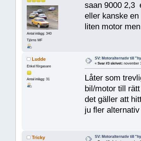
saan 9000 2,3 e
eller kanske e
liten motor men
Antal inlägg: 340
Tjörns MF
SV: Motoralternativ till "h
Ludde
«
Svar #3 skrivet:
november 1
Enkel förgasare
Låter som trevl
Antal inlägg: 31
bil/motor till r
det gäller att h
ju fler alternati
SV: Motoralternativ till "h
Tricky