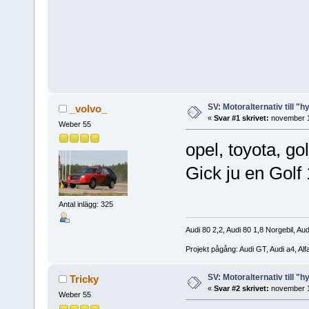
SV: Motoralternativ till "h
_volvo_
«
Svar #1 skrivet:
november 1
Weber 55
opel, toyota, g
Gick ju en Gol
Antal inlägg: 325
Audi 80 2,2, Audi 80 1,8 Norgebil, Aud
Projekt pågång: Audi GT, Audi a4, Al
SV: Motoralternativ till "h
Tricky
«
Svar #2 skrivet:
november 1
Weber 55