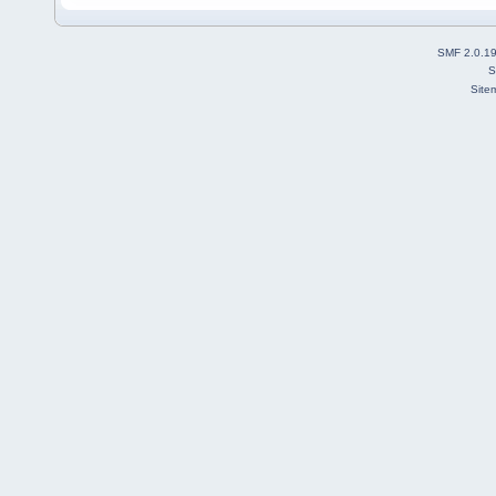
SMF 2.0.1
S
Site