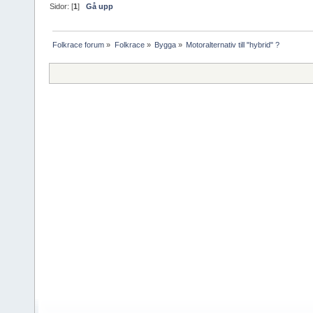
Sidor: [
1
]
Gå upp
Folkrace forum
»
Folkrace
»
Bygga
»
Motoralternativ till "hybrid" ?