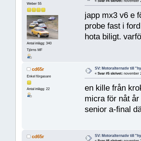
«
Svar #4 skrivet:
november 2
Weber 55
japp mx3 v6 e f
probe fast i for
hota biligt. var
Antal inlägg: 340
Tjörns MF
SV: Motoralternativ till "h
cd65r
«
Svar #5 skrivet:
november 2
Enkel förgasare
en kille från k
Antal inlägg: 22
micra för nåt år
senior a-final d
SV: Motoralternativ till "h
cd65r
«
Svar #6 skrivet:
november 2