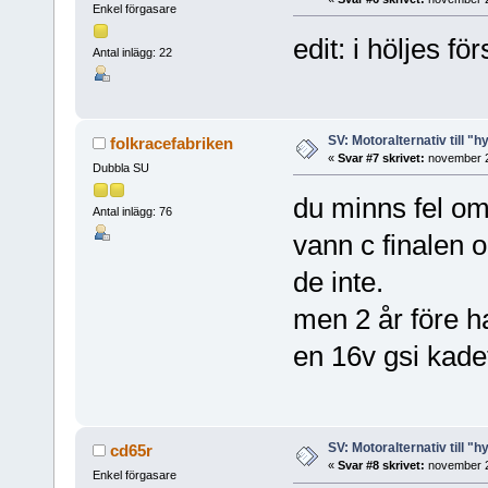
Enkel förgasare
edit: i höljes fö
Antal inlägg: 22
SV: Motoralternativ till "h
folkracefabriken
«
Svar #7 skrivet:
november 2
Dubbla SU
du minns fel om
Antal inlägg: 76
vann c finalen o
de inte.
men 2 år före h
en 16v gsi kadet
SV: Motoralternativ till "h
cd65r
«
Svar #8 skrivet:
november 2
Enkel förgasare