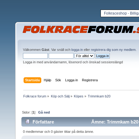
Folkraceshop - Billi
Välkommen
Gäst
. Var snäll och
logga in
eller
registrera dig som ny medlem
.
Logga in med användarnamn, lösenord och önskad sessionslängd
Startsida
Hjälp
Sök
Logga in
Registrera
Folkrace forum
»
Köp och Sälj
»
Köpes
»
Trimmkam b20
Sidor: [
1
]
Gå ned
Författare
Ämne: Trimmkam b20 (
0 medlemmar och 0 gäster tittar på detta ämne.