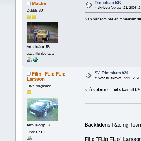
Trimmkam b20
Macke
«
skrivet:
februari 21, 2008, 
Dubbla SU
Nån här som har en trimmkam till B2
Antal inlägg: 58
gasa tills det rasar
SV: Trimmkam b20
Filip "FLip FLip"
Larsson
«
Svar #1 skrivet:
april 12, 2
Enkel förgasare
små sleten men hel s-kam till b2
___________________
Backlidens Racing 
Antal inlägg: 18
Drive Or DIE!
Filip "FLip FLip" Lar