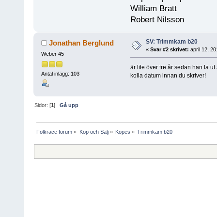
William Bratt [
Robert Nilsson 
SV: Trimmkam b20
Jonathan Berglund
«
Svar #2 skrivet:
april 12, 2
Weber 45
är lite över tre år sedan han la u
Antal inlägg: 103
kolla datum innan du skriver!
Sidor: [
1
]
Gå upp
Folkrace forum
»
Köp och Sälj
»
Köpes
»
Trimmkam b20